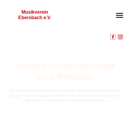
Musikverein
Ebersbach e.V.
Unsere Vorstandschaft
und Register
Lernen Sie die Menschen kennen, die den Musikverein Ebersbach e.V.
prägen – von der engagierten Vorstandschaft bis zu den talentierten
Musikerinnen und Musikern in unseren Registern.